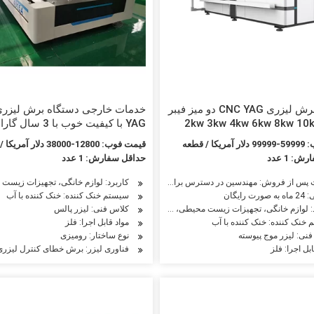
دستگاه برش لیزری CNC YAG دو میز فیبر
2kw 3kw 4kw 6kw 8kw 10kw 12kw
YAG با کیفیت خوب با 3 سال گارانتی
15kw 20
 / قطعه
قیمت فوب: 12800-38000 دلار آمریکا / قطعه
: 1 عدد
حداقل سفارش: 1 عدد
 پس از فروش: مهندسین در دسترس برای خدمات ماشین آلات در خارج از کشور.
نفت، ماشین آلات کشاورزی، ماشین آلات نساجی، ماشین آلات مواد غذایی، صنایع هوافضا، 
کاربرد: لوازم خانگی، تجهیزات زیست
رت رایگان
سیستم خنک کننده: خنک کننده با آب
کلاس فنی: لیزر پالس
: لوازم خانگی، تجهیزات زیست محیطی، ساخت ماشین آلات نفتی، ماشین آلات کشاورزی، ماش
خنک کننده: خنک کننده با آب
مواد قابل اجرا: فلز
نی: لیزر موج پیوسته
نوع ساختار: رومیزی
بل اجرا: فلز
فناوری لیزر: برش خطای کنترل لیزری