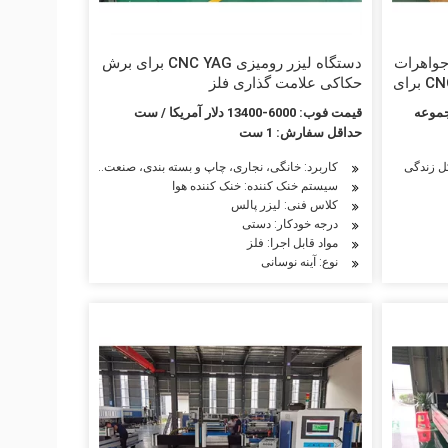
جواهرات
دستگاه لیزر رومیزی CNC YAG برای برش
رنگی قابل حمل 20 واتی حکاکی CNC برای
حکاکی علامت گذاری فلز
نجیره
قیمت فوب: 6000-13400 دلار آمریکا / ست
ی صفحه شماره Galvo YAG چاپ
حداقل سفارش: 1 ست
ل زندگی
کاربرد: خانگی، نجاری، چاپ و بسته بندی، صنعت ساخت و ساز، قالب ه
سیستم خنک کننده: خنک کننده هوا
کلاس فنی: لیزر پالس
صنعت خودرو، صنعت کفش، صنایع چوبی، صنعت تبلیغات
ین آلات نساجی، ماشین آلات مواد غذایی، صنایع هوافضا، صنعت خودرو، صنعت کفش، صنایع
درجه خودکار: دستی
مواد قابل اجرا: فلز
نوع: آینه نوسانی