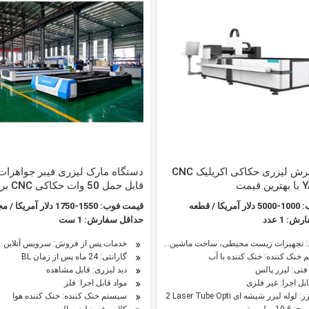
دستگاه برش لیزری حکاکی اکریلیک CNC
دستگاه مارک لیزری فیبر جواهرات
یمت
قابل حمل 
فلز آرم سه بعدی پلاستیکی زنجیره
 / قطعه
قیمت فوب: 1550-1750 دلار آمریکا / مجموعه
صفحه شماره Galvo YAG چاپ
: 1 عدد
حداقل سفارش: 1 ست
زیرسطحی
ن
خدمات پس از فروش: سرویس آنلاین
د: تجهیزات زیست محیطی، ساخت ماشین آلات نفتی، ماشین آلات کشاورزی، ماشین آلات ن
خنک کننده: خنک کننده با آب
گارانتی: 24 ماه پس از زمان BL
نی: لیزر پالس
دید لیزری: قابل مشاهده
ابل اجرا: غیر فلزی
مواد قابل اجرا: فلز
ه لیزر شیشه ای CO2/(RF Metal CO2 Laser Tube Opti
سیستم خنک کننده: خنک کننده هوا
1 میلی متر
کلاس فنی: لیزر پالس