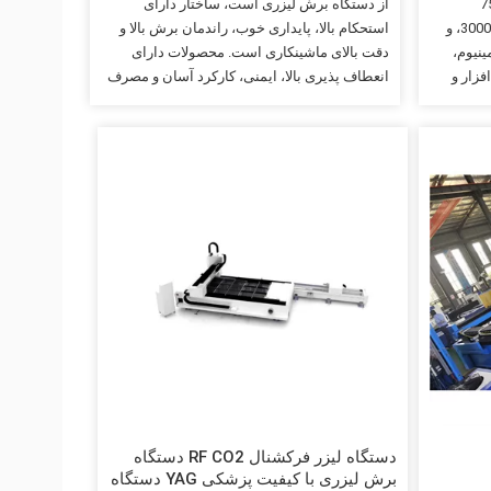
7
از دستگاه برش لیزری است، ساختار دارای
3000W، 4000W، 6000w، 10000w، 12000w، و
استحکام بالا، پایداری خوب، راندمان برش بالا و
مینیوم،
دقت بالای ماشینکاری است. محصولات دارای
فزار و
انعطاف پذیری بالا، ایمنی، کارکرد آسان و مصرف
ات اختیاری
انرژی کم هستند. این متعلق به محصول حفاظت از
ور
محیط زیست است، اندازه صفحه پردازش شده:
 غیره.
3000 * 1500 میلی متر؛ با سپر ایمنی و میز شاتل.
اه 1 مدل 3015C 2 منطقه کاری
طرح کلی جمع و جور و معقول است. دستگاه برش
تور لیزری
کنترل عددی برای هدایت حرکت ماشین ابزار با
برنامه دیجیتال است. هنگامی که ماشین ابزار
حرکت می کند، ابزار برش تصادفی برای برش
جسم مجهز می شود. این مکاترونیک…
دستگاه لیزر فرکشنال RF CO2 دستگاه
برش لیزری با کیفیت پزشکی YAG دستگاه