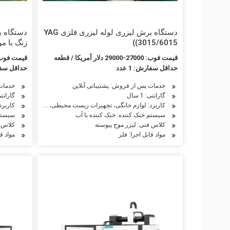
دستگاه برش لیزری لوله لیزری فلزی YAG
دستگاه ب
(3015/6015)
دستگاه چ
قیمت فوب: 27000-29000 دلار آمریکا / قطعه
قیمت فوب: 32000-42500 دلار آمریکا
راندمان با
حداقل سفارش: 1 عدد
حداقل سفارش
خدمات پس از فروش: پشتیبانی آنلاین
خدمات پ
گارانتی: 1 سال
گارانتی: 2
کاربرد: لوازم خانگی، تجهیزات زیست محیطی، ساخت ماشین آلات 
کاربرد
سیستم خنک کننده: خنک کننده با آب
سیستم 
کلاس فنی: لیزر موج پیوسته
کلاس ف
مواد قابل اجرا: فلز
مواد قا