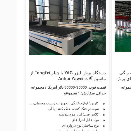
 رنگی
دستگاه برش لیزر YAG با چیلر Tongfei از
50 وات حکاکی CNC برای برش
ماشین آلات Anhui Yawei
 طلایی
قیمت فوب: 30000-50000 دلار آمریکا / مجموعه
حداقل سفارش: 1 مجموعه
ساجی، صنعت خودرو، صنعت چوب، صنعت تبلیغات
کاربرد: لوازم خانگی، تجهیزات زیست محیطی، ساخت ماشین آلات نفت
سیستم خنک کننده: خنک کننده با آب
کلاس فنی: لیزر موج پیوسته
مواد قابل اجرا: فلز
نوع ساختار: نوع دروازه ای
طبقه بندی لیزر: لیزر نیمه هادی