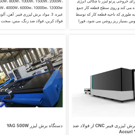
ای خروجی پرتو لیزر با چگالی انرژی
50W، 800W، 1000W، 1500W، 2000W،
اده می کند و روی سطح قطعه کار جمع
ه طوری که ناحیه قطعه کار که توسط
غیره. 3. مواد برش لیزری فیبر: آهن، آلو
س بسیار ریز روشن می شود، فورا
فولاد کربن، فولاد ضد زنگ، مس، سخت ا
د و تبخیر شده، از طریق سیستم
سایر مواد ورق فلزی. 4. سایر قطع
نترل عددی. برش خودکار با حرکت دادن
ماشین را می توان انتخاب کرد، مانند مح
موقعیت نور نقطه ای به دست می آید. 2. دستگاه
چرخشی، میز کار تعویض، پوشش کامل، و
یبر نوع ساختار دروازه ای، درایو دو
پارامترهای دستگ
سه دنده، با ساختار پایدار، استحکام
برش 3000x1500 میلی متر 3 ژنرا
خوب و سرعت بالا را اتخاذ می کند. 3. دستگاه
Raycus / IPG /MAX…
فیبر یک قطعه جوش داده شده با چندین
ی است. قطعات انتقال …
دستگاه برش لیزری فیبر CNC از فولاد ضد
دستگاه برش لیزر YAG 500W