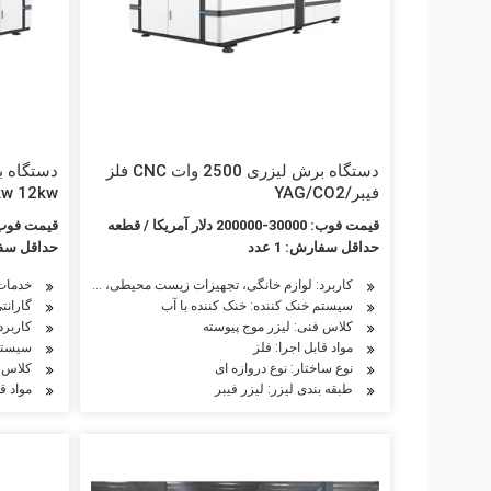
دستگاه برش لیزری 2500 وات CNC فلز
فیبر/YAG/CO2
kw 30kw
قیمت فوب: 30000-200000 دلار آمریکا / قطعه
قیمت فوب: 59999-99999 دلار آمریکا
حداقل سفارش: 1 عدد
حداقل سفارش
خدمات
کاربرد: لوازم خانگی، تجهیزات زیست محیطی، ساخت ماشین آلات 
سیستم خنک کننده: خنک کننده با آب
گارانتی: 24 ماه به صو
کلاس فنی: لیزر موج پیوسته
کاربرد
مواد قابل اجرا: فلز
سیستم 
نوع ساختار: نوع دروازه ای
کلاس ف
طبقه بندی لیزر: لیزر فیبر
مواد قا