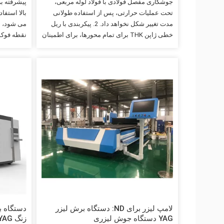
جوشکاری مفصل فولادی با فولاد لوله مربعی،
پیشرفته بر
تحت عملیات حرارتی، پس از استفاده طولانی
بالا استف
مدت تغییر شکل نخواهد داد. 2. پیکربندی با ریل
می شود، ب
خطی ژاپن THK برای تمام محورها، برای اطمینان
نقطه فوکو
از دقت بادوام و بالا برای پردازش طولانی مدت. 3.
ذوب می شو
پیکربندی محور X، Y با قفسه دنده نوع سنگ زنی با
مکانیکی ک
دقت بالا، کاهنده ژاپنی Shimpo، سرعت و دقت
بالا را می توان تضمین کرد، محور Z توسط پیچ
برش لیزر ف
توپ نورد با دقت بالا منتقل می شود. 4. سیستم
طرفه با قف
سروو AC فرانسه اشنایدر را برای تمام محورها،
قدرت بیشتر، کنترل سیکل نزدیک، موقعیت یابی با
برش لیزر 
دقت بالا، نیروی گشتاور قوی تر، متناظر دینامیکی
درمان پیر
اتخاذ کنید.
لامپ لیزر برای ND: دستگاه برش لیزر
YAG دستگاه جوش لیزری
زنگ Accurl YAG