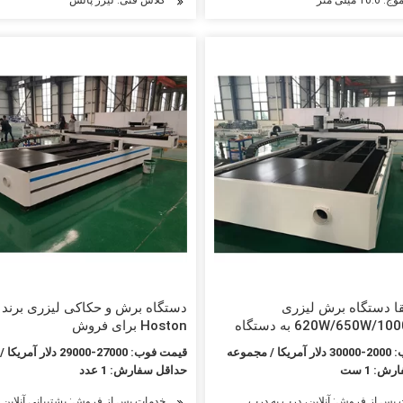
تقا دستگاه برش لیزری
دستگاه برش و حکاکی لیزری برند 
620W/650W/1000W YAG به دستگاه
Hoston برای فروش
 فیبر
/ مجموعه
قیمت فوب: 27000-29000 دلار آمریکا / قطعه
: 1 ست
حداقل سفارش: 1 عدد
پس از فروش: آنلاین، درب به درب
ورزی، صنعت هوافضا، صنعت خودرو، صنعت چوب، صنعت تبلیغات، ماشین آلات و سخت افزار
خدمات پس از فروش: پشتیبانی آنلاین