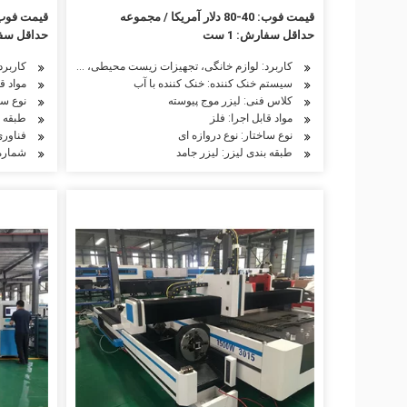
قیمت فوب: 40-80 دلار آمریکا / مجموعه
قیمت فوب: 49500-198500 دلار آمریکا 
حداقل سفارش: 1 ست
حداقل سفارش
کاربرد
کاربرد: لوازم خانگی، تجهیزات زیست محیطی، ساخت ماشین آلات ن
سیستم خنک کننده: خنک کننده با آب
مواد قا
کلاس فنی: لیزر موج پیوسته
نوع سا
مواد قابل اجرا: فلز
طبقه ب
نوع ساختار: نوع دروازه ای
فناوری
طبقه بندی لیزر: لیزر جامد
شماره مدل: ccurl