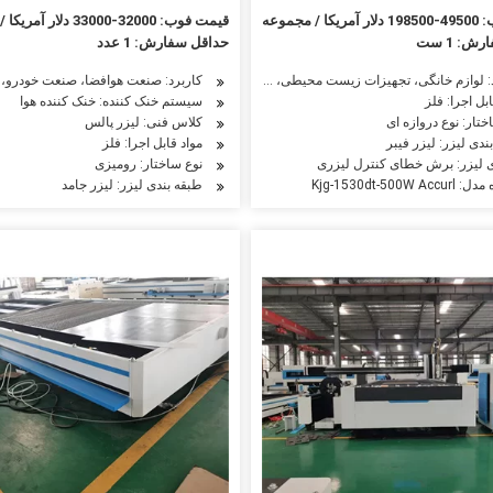
/ مجموعه
قیمت فوب: 32000-33000 دلار آمریکا / قطعه
: 1 ست
حداقل سفارش: 1 عدد
: لوازم خانگی، تجهیزات زیست محیطی، ساخت ماشین آلات نفتی، ماشین آلات کشاورزی، م
فتی، ماشین آلات کشاورزی، ماشین آلات نساجی، ماشین آلات مواد غذایی، صنایع هوافضا، 
کاربرد: صنعت هوافضا، صنعت خودرو،
بل اجرا: فلز
سیستم خنک کننده: خنک کننده هوا
ختار: نوع دروازه ای
کلاس فنی: لیزر پالس
ندی لیزر: لیزر فیبر
مواد قابل اجرا: فلز
 لیزر: برش خطای کنترل لیزری
نوع ساختار: رومیزی
Kjg-1530dt-500W A
طبقه بندی لیزر: لیزر جامد