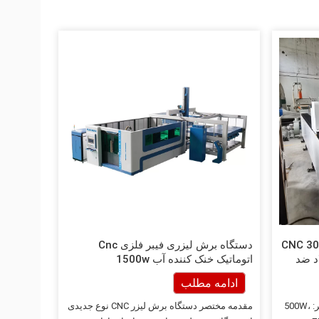
ش لیزری فیبر فلزی CNC 3015
دستگاه برش لیزری فیبر فلزی Cnc
ای فولاد ضد
اتوماتیک خنک کننده آب 1500w
ادامه مطلب
توضیحات ماشین 1. قدرت برش لیزر فیبر: 500W،
مقدمه مختصر دستگاه برش لیزر CNC نوع جدیدی