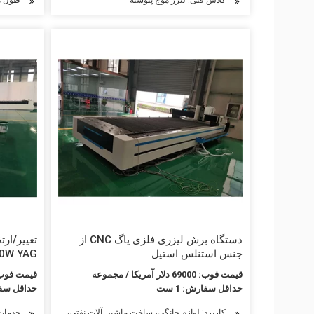
دستگاه برش لیزری فلزی یاگ CNC از
تغییر/ار
جنس استنلس استیل
برش لیزر
قیمت فوب: 69000 دلار آمریکا / مجموعه
قیمت فوب: 2000-30000 دلار آمریکا 
حداقل سفارش: 1 ست
حداقل سفارش
خدمات 
کاربرد: لوازم خانگی، ساخت ماشین آلات نفتی، ماشین آلات کشا