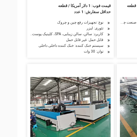
برش لیزر CO2
قیمت فوب: 1 دلار آمریکا / قطعه
حداقل سفارش: 1 عدد
اشین آلات نساجی
صنعت خودرو، صنعت تبلیغات
نوع: تجهیزات رفع چین و چروک
 صنعت چوب، صنعت تبلیغات، ماشین آلات و سخت افزار
تئوری: لیزر
کاربرد: سالن، سالن زیبایی، SPA، کلینیک پوست، مرکز مراقبت از پوست
قابل حمل: غیر قابل حمل
سیستم خنک کننده: خنک کننده داخلی داخلی
توان: 30 وات