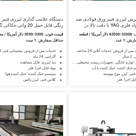
رش لیزری فیبر ورق فولادی ضد
دستگاه علامت گذاری لیزری فیبر 
زنگ با مواد فلزی YAG با دقت بالا در
اپ آرم تجهیزات لیزری صنعتی با
برش فلز آرم سه بعدی پلاستیکی ز
 / قطعه
قیمت فوب: 3300-3590 دلار آمریکا / مجموعه
لا
طلای
: 1 عدد
حداقل سفارش: 1 ست
زیرسطحی
س از فروش: خدمات آنلاین 24 ساعته
خدمات پس از فروش: پشتیبانی فنی ک
 سال
گارانتی: 24 ماه
دید لیزری: قابل مشاهده
نفت، ماشین آلات کشاورزی، ماشین آلات نساجی، ماشین آلات مواد غذایی، صنایع هوافضا، 
: لوازم خانگی، تجهیزات زیست محیطی، ساخت ماشین آلات نفت، ماشین آلات کشاورزی، ماش
خنک کننده: خنک کننده با آب
مواد قابل اجرا: فلز
نی: لیزر موج پیوسته
سیستم خنک کننده: خنک کننده هوا
بل اجرا: فلز
کلاس فنی: لیزر پالس