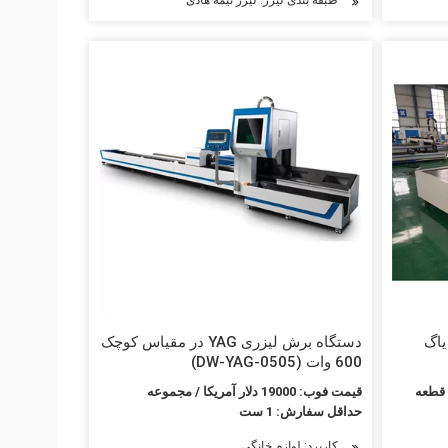
یاگ
دستگاه برش لیزری YAG در مقیاس کوچک
600 وات (DW-YAG-0505)
قیمت فوب: 19000 دلار آمریکا / مجموعه
حداقل سفارش: 1 ست
کاربرد: لوازم خانگی