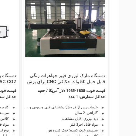
دستگاه مارک لیزری فیبر جواهرات رنگی
قابل حمل 50 وات حکاکی CNC برای برش
YAG CO2 با بهترین ق
فلز آرم سه بعدی پلاستیکی زنجیره طلایی
قیمت فوب: 1838-1985 دلار آمریکا / جعبه
قیمت فوب: 1000-5000 دلار آمریکا
صفحه شماره Galvo YAG چاپ
حداقل سفارش: 1 عدد
حداقل سفارش
زیرسطحی
خدمات پس از فروش: پشتیبانی فنی ویدیویی و قطعات یدکی رایگا
کاربر
گارانتی: 2 سال
سیستم 
دید لیزری: قابل مشاهده
کلاس ف
مواد قابل اجرا: فلز
مواد ق
سیستم خنک کننده: خنک کننده هوا
نوع لیزر: لول
کلاس فنی: لیزر موج پیوسته
طول موج: 0.6